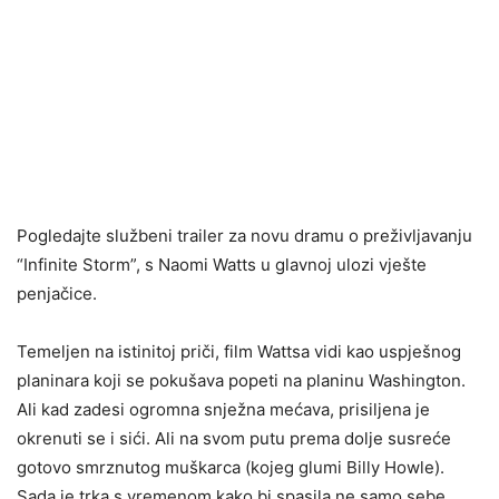
Pogledajte službeni trailer za novu dramu o preživljavanju
“Infinite Storm”, s Naomi Watts u glavnoj ulozi vješte
penjačice.
Temeljen na istinitoj priči, film Wattsa vidi kao uspješnog
planinara koji se pokušava popeti na planinu Washington.
Ali kad zadesi ogromna snježna mećava, prisiljena je
okrenuti se i sići. Ali na svom putu prema dolje susreće
gotovo smrznutog muškarca (kojeg glumi Billy Howle).
Sada je trka s vremenom kako bi spasila ne samo sebe