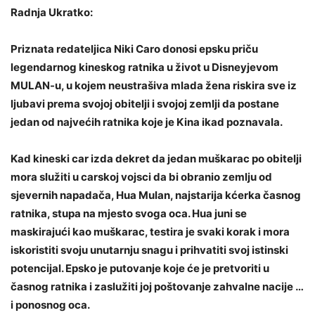
Radnja Ukratko:
Priznata redateljica Niki Caro donosi epsku priču
legendarnog kineskog ratnika u život u Disneyjevom
MULAN-u, u kojem neustrašiva mlada žena riskira sve iz
ljubavi prema svojoj obitelji i svojoj zemlji da postane
jedan od najvećih ratnika koje je Kina ikad poznavala.
Kad kineski car izda dekret da jedan muškarac po obitelji
mora služiti u carskoj vojsci da bi obranio zemlju od
sjevernih napadača, Hua Mulan, najstarija kćerka časnog
ratnika, stupa na mjesto svoga oca. Hua juni se
maskirajući kao muškarac, testira je svaki korak i mora
iskoristiti svoju unutarnju snagu i prihvatiti svoj istinski
potencijal. Epsko je putovanje koje će je pretvoriti u
časnog ratnika i zaslužiti joj poštovanje zahvalne nacije …
i ponosnog oca.