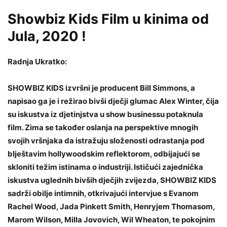
Showbiz Kids Film u kinima od
Jula, 2020 !
Radnja Ukratko:
SHOWBIZ KIDS izvršni je producent Bill Simmons, a
napisao ga je i režirao bivši dječji glumac Alex Winter, čija
su iskustva iz djetinjstva u show businessu potaknula
film. Zima se također oslanja na perspektive mnogih
svojih vršnjaka da istražuju složenosti odrastanja pod
blještavim hollywoodskim reflektorom, odbijajući se
skloniti težim istinama o industriji. Ističući zajednička
iskustva uglednih bivših dječjih zvijezda, SHOWBIZ KIDS
sadrži obilje intimnih, otkrivajući intervjue s Evanom
Rachel Wood, Jada Pinkett Smith, Henryjem Thomasom,
Marom Wilson, Milla Jovovich, Wil Wheaton, te pokojnim