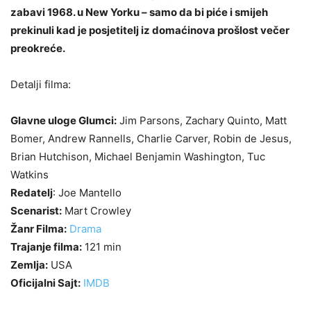
zabavi 1968. u New Yorku – samo da bi piće i smijeh
prekinuli kad je posjetitelj iz domaćinova prošlost večer
preokreće.
Detalji filma:
Glavne uloge Glumci:
Jim Parsons, Zachary Quinto, Matt
Bomer, Andrew Rannells, Charlie Carver, Robin de Jesus,
Brian Hutchison, Michael Benjamin Washington, Tuc
Watkins
Redatelj
: Joe Mantello
Scenarist:
Mart Crowley
Žanr Filma:
Drama
Trajanje filma:
121 min
Zemlja:
USA
Oficijalni Sajt:
IMDB