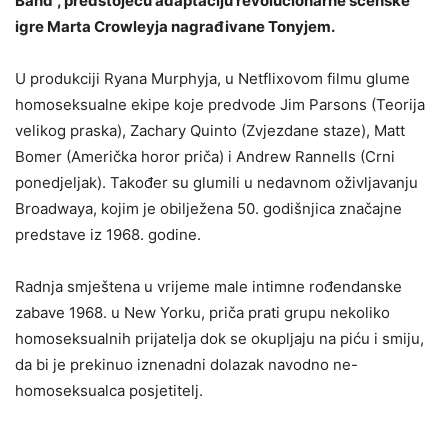
Band”, predstojeću adaptaciju revolucionarne scenske
igre Marta Crowleyja nagrađivane Tonyjem.
U produkciji Ryana Murphyja, u Netflixovom filmu glume
homoseksualne ekipe koje predvode Jim Parsons (Teorija
velikog praska), Zachary Quinto (Zvjezdane staze), Matt
Bomer (Američka horor priča) i Andrew Rannells (Crni
ponedjeljak). Također su glumili u nedavnom oživljavanju
Broadwaya, kojim je obilježena 50. godišnjica značajne
predstave iz 1968. godine.
Radnja smještena u vrijeme male intimne rođendanske
zabave 1968. u New Yorku, priča prati grupu nekoliko
homoseksualnih prijatelja dok se okupljaju na piću i smiju,
da bi je prekinuo iznenadni dolazak navodno ne-
homoseksualca posjetitelj.