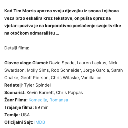
Kad Tim Morris upozna svoju djevojku iz snova i njihova
veza brzo eskalira kroz tekstove, on pušta oprez na
vjetar i poziva je na korporativno povlačenje svoje tvrtke
na otočkom odmaralištu …
Detalji filma:
Glavne uloge Glumci:
David Spade, Lauren Lapkus, Nick
Swardson, Molly Sims, Rob Schneider, Jorge Garcia, Sarah
Chalke, Geoff Pierson, Chris Witaske, Vanilla Ice
Redatelj
: Tyler Spindel
Scenarist:
Kevin Barnett, Chris Pappas
Žanr Filma:
Komedija
,
Romansa
Trajanje filma:
89 min
Zemlja:
USA
Oficijalni Sajt:
IMDB