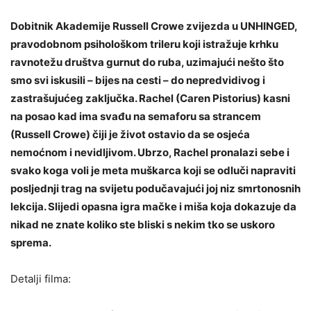
Dobitnik Akademije Russell Crowe zvijezda u UNHINGED,
pravodobnom psihološkom trileru koji istražuje krhku
ravnotežu društva gurnut do ruba, uzimajući nešto što
smo svi iskusili – bijes na cesti – do nepredvidivog i
zastrašujućeg zaključka. Rachel (Caren Pistorius) kasni
na posao kad ima svađu na semaforu sa strancem
(Russell Crowe) čiji je život ostavio da se osjeća
nemoćnom i nevidljivom. Ubrzo, Rachel pronalazi sebe i
svako koga voli je meta muškarca koji se odluči napraviti
posljednji trag na svijetu podučavajući joj niz smrtonosnih
lekcija. Slijedi opasna igra mačke i miša koja dokazuje da
nikad ne znate koliko ste bliski s nekim tko se uskoro
sprema.
Detalji filma: