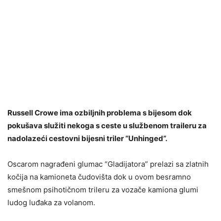
Russell Crowe ima ozbiljnih problema s bijesom dok
pokušava služiti nekoga s ceste u službenom traileru za
nadolazeći cestovni bijesni triler “Unhinged”.
Oscarom nagrađeni glumac “Gladijatora” prelazi sa zlatnih
kočija na kamioneta čudovišta dok u ovom besramno
smešnom psihotičnom trileru za vozače kamiona glumi
ludog luđaka za volanom.