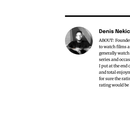
Denis Neki
ABOUT: Founder o
to watch films a
generally watch
series and occas
I put at the end
and total enjoym
for sure the rat
rating would be 