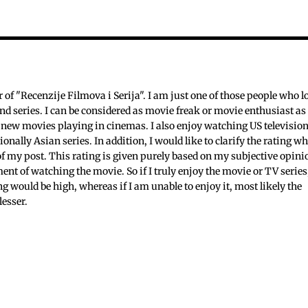
c
f "Recenzije Filmova i Serija". I am just one of those people who l
nd series. I can be considered as movie freak or movie enthusiast as 
 new movies playing in cinemas. I also enjoy watching US televisio
ionally Asian series. In addition, I would like to clarify the rating w
 of my post. This rating is given purely based on my subjective opini
ent of watching the movie. So if I truly enjoy the movie or TV series
ing would be high, whereas if I am unable to enjoy it, most likely the
lesser.