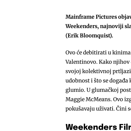
Mainframe Pictures objav
Weekenders, najnoviji sla
(Erik Bloomquist).
Ovo će debitirati u kinima
Valentinovo. Kako njihov d
svojoj kolektivnoj prtljaz
udobnost i što se događa k
glumio. U glumačkoj post
Maggie McMeans. Ovo izgl
pokušavaju uživati. Čini 
Weekenders Film