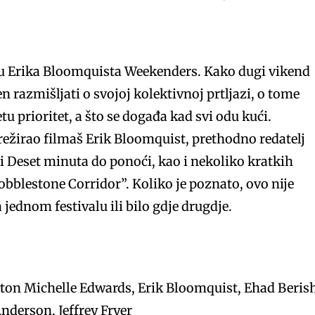
Erika Bloomquista Weekenders. Kako dugi vikend
en razmišljati o svojoj kolektivnoj prtljazi, o tome
tu prioritet, a što se događa kad svi odu kući.
 režirao filmaš Erik Bloomquist, prethodno redatelj
i Deset minuta do ponoći, kao i nekoliko kratkih
obblestone Corridor”. Koliko je poznato, ovo nije
jednom festivalu ili bilo gdje drugdje.
ton Michelle Edwards, Erik Bloomquist, Ehad Beris
derson, Jeffrey Fryer