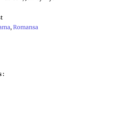
t
t
ama
,
Romansa
 :