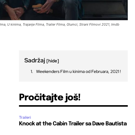
ma, U kinima, Trajanje Filma, Trailer Filma, Glumci, Strani Filmovi 2021, Imdb
Sadržaj
[hide]
Weekenders Film u kinima od Februara, 2021 !
Pročitajte još!
Traileri
Knock at the Cabin Trailer sa Dave Bautista