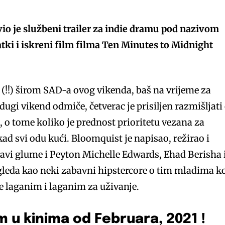
io je službeni trailer za indie dramu pod nazivom
tki i iskreni film filma Ten Minutes to Midnight
 (!!) širom SAD-a ovog vikenda, baš na vrijeme za
ugi vikend odmiče, četverac je prisiljen razmišljati
i, o tome koliko je prednost prioritetu vezana za
ad svi odu kući. Bloomquist je napisao, režirao i
avi glume i Peyton Michelle Edwards, Ehad Berisha 
eda kao neki zabavni hipstercore o tim mladima ko
se laganim i laganim za uživanje.
 u kinima od Februara, 2021 !