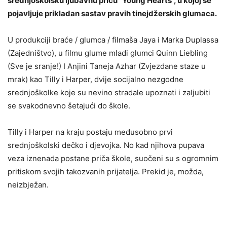
srednjoškolsku ljubavnu priču “Young Hearts”, u kojoj se
pojavljuje prikladan sastav pravih tinejdžerskih glumaca.
U produkciji braće / glumca / filmaša Jaya i Marka Duplassa
(Zajedništvo), u filmu glume mladi glumci Quinn Liebling
(Sve je sranje!) I Anjini Taneja Azhar (Zvjezdane staze u
mrak) kao Tilly i Harper, dvije socijalno nezgodne
srednjoškolke koje su nevino stradale upoznati i zaljubiti
se svakodnevno šetajući do škole.
Tilly i Harper na kraju postaju međusobno prvi
srednjoškolski dečko i djevojka. No kad njihova pupava
veza iznenada postane priča škole, suočeni su s ogromnim
pritiskom svojih takozvanih prijatelja. Prekid je, možda,
neizbježan.