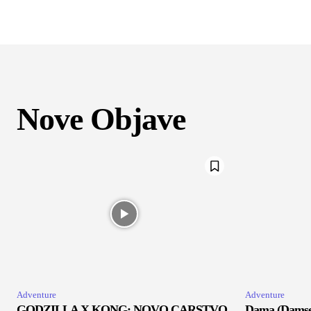
Nove Objave
Adventure
Adventure
GODZILLA X KONG: NOVO CARSTVO
Dama (Damsel