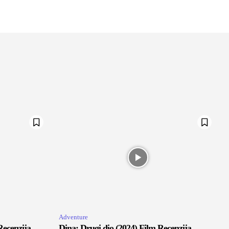
Adventure
Recenzija
Dina: Drugi dio (2024) Film Recenzija