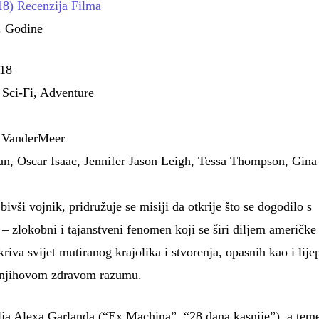
018) Recenzija Filma
. Godine
018
 Sci-Fi, Adventure
f VanderMeer
n, Oscar Isaac, Jennifer Jason Leigh, Tessa Thompson, Gina
bivši vojnik, pridružuje se misiji da otkrije što se dogodilo s
 zlokobni i tajanstveni fenomen koji se širi diljem američke
riva svijet mutiranog krajolika i stvorenja, opasnih kao i lije
 i njihovom zdravom razumu.
lja Alexa Garlanda (“Ex Machina”, “28 dana kasnije”), a teme