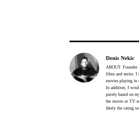
Denis Nekic
ABOUT: Founder of
films and series. 
movies playing in 
In addition, I woul
purely based on my
the movie or TV se
likely the rating w