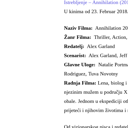
Istrebljenje – Annihilation (2
U kinima od 23. Februar 2018
Naziv Filma:
Annihilation 2
Žanr Filma:
Thriller, Action,
Redatelj:
Alex Garland
Scenarist:
Alex Garland, Jef
Glavne Uloge:
Natalie Portma
Rodriguez, Tuva Novotny
Radnja Filma:
Lena, biolog i 
njezinim mužem u području X –
obale. Jednom u ekspediciji otk
prijeteći i njihovim životima
Od vizionarskog pisca i redate